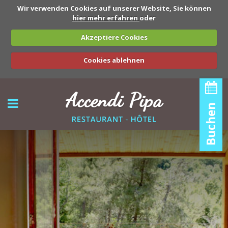
Wir verwenden Cookies auf unserer Website, Sie können
hier mehr erfahren
oder
Akzeptiere Cookies
Cookies ablehnen
BACK
BACK
Buchen
PRÄSENTATION
PREISE
KONTAKTIEREN SIE UNS
AKTIVITÄTEN
VERFÜGBARKEIT
ANGEBOTE