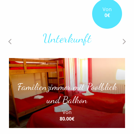
Von
0€
Unterkunft
Familienzimmer mit Poolblick
und Balkon
Von
80.00€