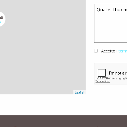
Accetto i
term
Leaflet