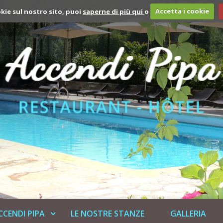
okie sul nostro sito, puoi
saperne di più qui
o
Accetta i cookie
CCENDI PIPA
LE NOSTRE STANZE
GALLERIA